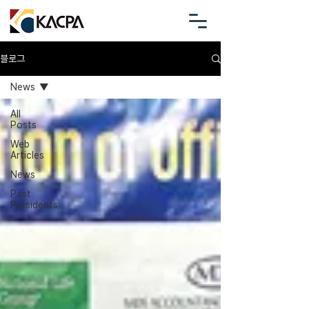
블로그
News
All
Posts
Web
Articles
News
Past
Presidents