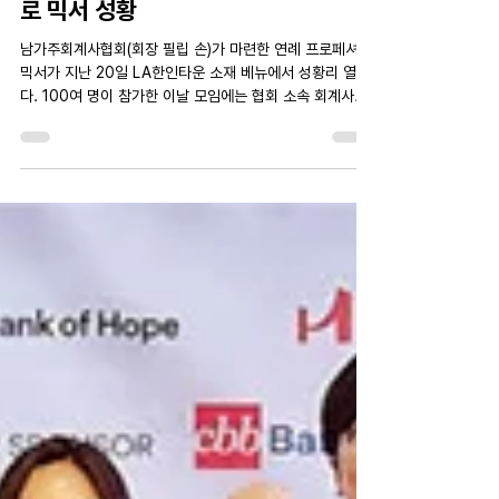
KACPA
Nov 24, 2025
1 min read
[미주중앙일보] 남가주회계사협회 프
로 믹서 성황
남가주회계사협회(회장 필립 손)가 마련한 연례 프로페셔널
믹서가 지난 20일 LA한인타운 소재 베뉴에서 성황리 열렸
다. 100여 명이 참가한 이날 모임에는 협회 소속 회계사와
보험, 은행 등 관련 업계 한인 관계자들이 모여 근황을 나누
고 교류했다. 참석자들이 힘찬 활동을 다짐하고 있다. 최인
성 기자 출처 :
https://www.koreadaily.com/article/20251123193
110669