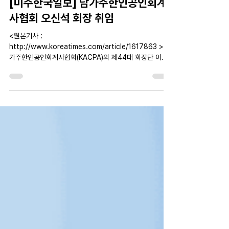
Jun 22
1 min read
[미주한국일보] 남가주한인공인회계
사협회 오신석 회장 취임
<원본기사 :
http://www.koreatimes.com/article/1617863 > 남
가주한인공인회계사협회(KACPA)의 제44대 회장단 이취
임식 행사가 17일 할리웃 태글리언 컴플렉스에서 신구 회장
단과 이사진, 회원, 한인 및 주류사회 내빈 등이 참석한 가운
데 성황리에 열렸다. 장학금 시상식을 겸해 열린 이날 행사
에서 오신석 회장이 이임하는 필립 손 회장에 이어 취임했
다. 오신석 신임 회장은 “협회 회원간의 친목과 네트워킹,
교육 강화, 차세대 영입에 박차를 가하면서 한국일보와 매년
진행하는 무료 세금보고 세미나 등 한인사회에 대한 봉사활
동도 더욱 강화하겠다”고 포부를 밝혔다. 오신석(앞줄 가운
데) 신임 회장과 임원진, 이사들이 활기찬 활동을 다짐하며
힘차게 파이팅을 외치고 있다. <박상혁 기자>