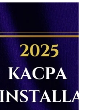
43대 KACPA 취임식 보도자료
미주 한국일보 보도 자료 " 남가주한인공인회계사협회 필립
손 회장 취임"
http://la.koreatimes.com/article/20250626/1570
304 남가주한인공인회계사협회(KACPA)의 제43대 회장
단 이취임식 행사가 26일 윌셔...