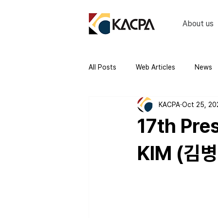
About us
All Posts
Web Articles
News
KACPA
Oct 25, 20
17th Pre
KIM (김