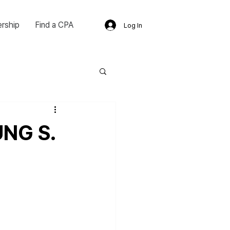
rship
Find a CPA
Log In
UNG S.