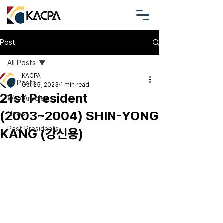
Post
All Posts
KACPA
All Posts
Oct 25, 2023
1 min read
21st President
Web Articles
(2003~2004) SHIN-YONG
News
Past Presidents
KANG (강신용)