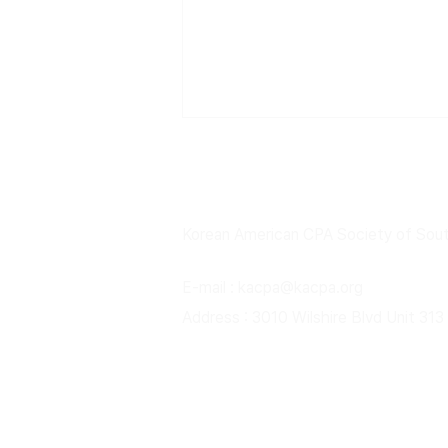
남가주 한인 공인회계사 협
Korean American CPA Society of South
E-mail :
kacpa@kacpa.org
43rd President
Address : 3010 Wilshire Blvd Unit 31
(2025~2026) Phillip Son
© Copyright KACPA. All Rights Reser
관리자 로그인
이