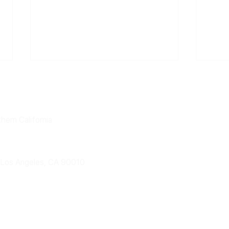
회
ern California
42nd President
41st
3 Los Angeles, CA 90010
(2024~2025) James Y. Lee
(20
ved.
사회 회의록