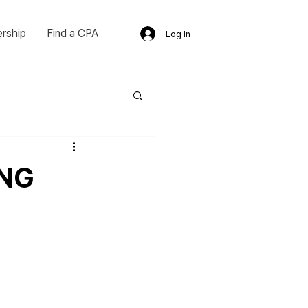
rship
Find a CPA
Log In
UNG